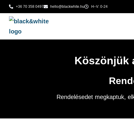
+36 70 358 0497
hello@blackwhite.hu
H–V: 0-24
Köszönjük 
Rend
Rendelésedet megkaptuk, elke