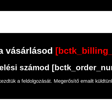
a vásárlásod
[bctk_billing
elési számod [bctk_order_nu
zdtük a feldolgozását. Megerősítő emailt küldtünk 