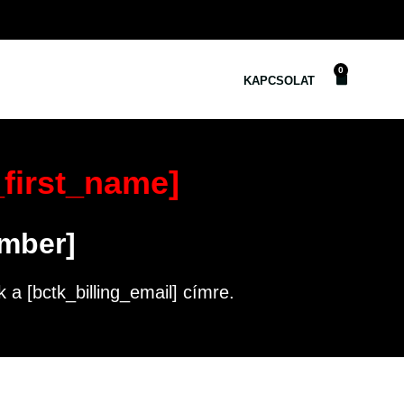
0
KAPCSOLAT
_first_name]
mber]
a [bctk_billing_email] címre.