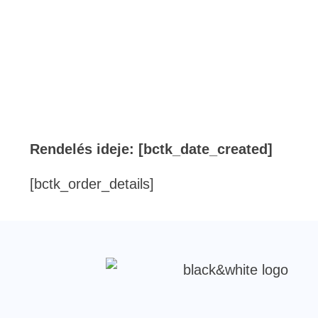
Rendelés ideje: [bctk_date_created]
[bctk_order_details]